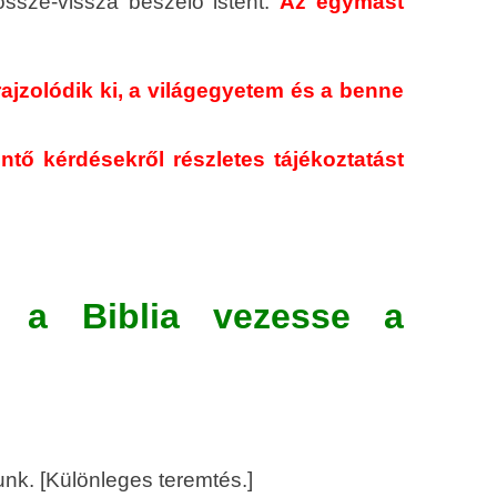
össze-vissza beszélő istent.
Az egymást
ajzolódik ki, a világegyetem és a benne
tő kérdésekről részletes tájékoztatást
 a Biblia vezesse a
unk. [Különleges teremtés.]