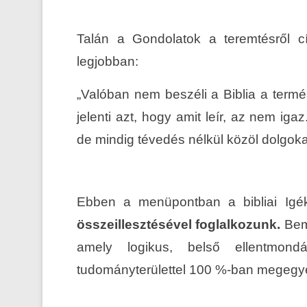
Talán a Gondolatok a teremtésről c
legjobban:
„Valóban nem beszéli a Biblia a term
jelenti azt, hogy amit leír, az nem i
de mindig tévedés nélkül közöl dolgokat
Ebben a menüpontban a bibliai Ig
összeillesztésével foglalkozunk.
Bemu
amely logikus, belső ellentmond
tudományterülettel 100 %-ban megegye