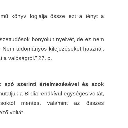
ímű könyv foglalja össze ezt a tényt a
észettudósok bonyolult nyelvét, de ez nem
gaz. Nem tudományos kifejezéseket használ,
 a valóságról.” 27. o.
ék
szó szerinti értelmezésével és azok
tatjuk a Biblia rendkívül egységes voltát,
ásoktól mentes, valamint az összes
ző voltát.