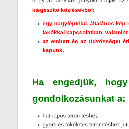
hogy az ateisták gúnyolni tudják az 
kiegészítő közlésekből:
egy nagyléptékű, általános kép r
lakókkal kapcsolatban, valamint
az embert és az üdvösséget érin
kapunk.
Ha engedjük, hogy
gondolkozásunkat a:
hatnapos teremtéshez,
gyors és tökéletes teremtéshez jut