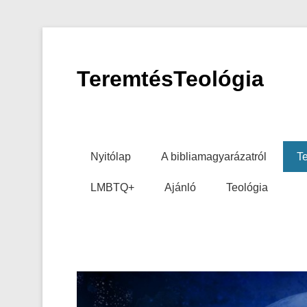
TeremtésTeológia
Primary Menu
Skip to content
Nyitólap
A bibliamagyarázatról
Te
LMBTQ+
Ajánló
Teológia