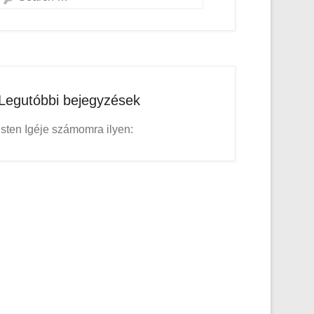
Legutóbbi bejegyzések
Isten Igéje számomra ilyen: