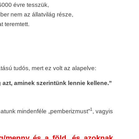
 6000 évre tesszük,
r nem az állatvilág része,
t teremtett.
tású tudós, mert ez volt az alapelve:
 azt, aminek szerintünk lennie kellene.”
1
árhatunk mindenféle „pemberizmust”
, vagyis
g/menny és a föld, és azoknak