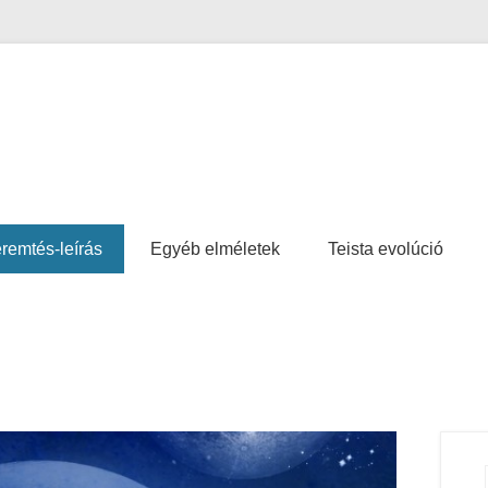
remtés-leírás
Egyéb elméletek
Teista evolúció