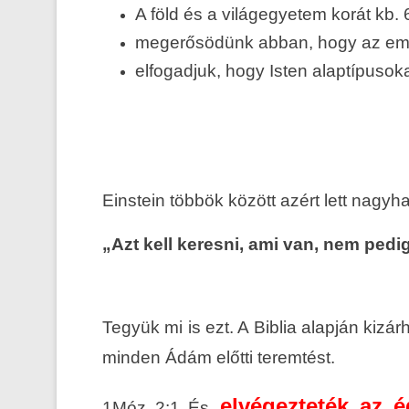
A föld és a világegyetem korát kb.
megerősödünk abban, hogy az embe
elfogadjuk, hogy Isten alaptípusoka
Einstein többök között azért lett nagyha
„Azt kell keresni, ami van, nem pedig
Tegyük mi is ezt. A Biblia alapján kiz
minden Ádám előtti teremtést.
elvégezteték az é
1Móz 2:1 És