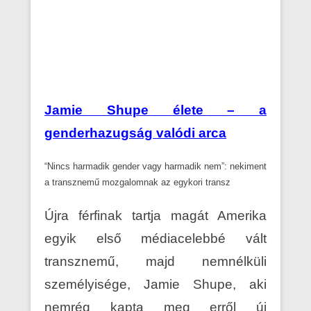
Jamie Shupe élete – a
genderhazugság valódi arca
“Nincs harmadik gender vagy harmadik nem”: nekiment
a transznemű mozgalomnak az egykori transz
Újra férfinak tartja magát Amerika
egyik első médiacelebbé vált
transznemű, majd nemnélküli
személyisége, Jamie Shupe, aki
nemrég kapta meg erről új