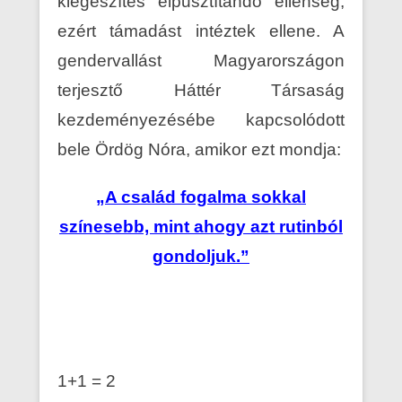
kiegészítés elpusztítandó ellenség,
ezért támadást intéztek ellene. A
gendervallást Magyarországon
terjesztő Háttér Társaság
kezdeményezésébe kapcsolódott
bele Ördög Nóra, amikor ezt mondja:
„A család fogalma sokkal
színesebb, mint ahogy azt rutinból
gondoljuk.”
1+1 = 2