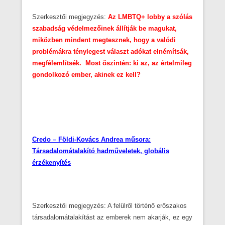
Szerkesztői megjegyzés:
Az LMBTQ+ lobby a szólás
szabadság védelmezőinek állítják be magukat,
miközben mindent megtesznek, hogy a valódi
problémákra ténylegest választ adókat elnémítsák,
megfélemlítsék. Most őszintén: ki az, az értelmileg
gondolkozó ember, akinek ez kell?
Credo – Földi-Kovács Andrea műsora:
Társadalomátalakító hadműveletek, globális
érzékenyítés
Szerkesztői megjegyzés: A felülről történő erőszakos
társadalomátalakítást az emberek nem akarják, ez egy