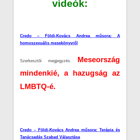
videók:
Credo – Földi-Kovács Andrea műsora: A
homoszexuális mesekönyvről
Meseország
Szerkesztői megjegyzés:
mindenkié, a hazugság az
LMBTQ-é.
Credo – Földi-Kovács Andrea műsora: Terápia és
Tanácsadás Szabad Választása