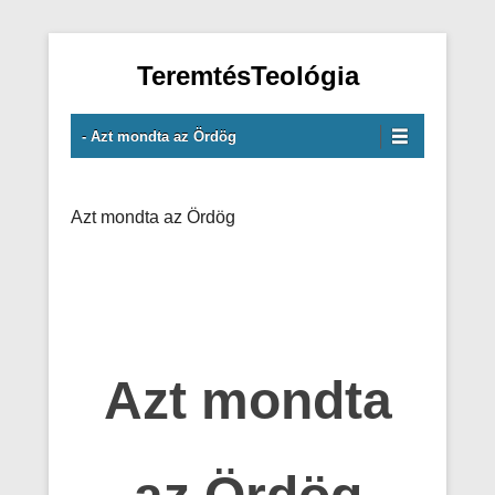
TeremtésTeológia
Primary Menu
Skip to content
- Azt mondta az Ördög
Azt mondta az Ördög
Azt mondta