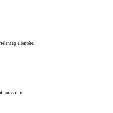
telenség ellentéte.
al párosuljon.