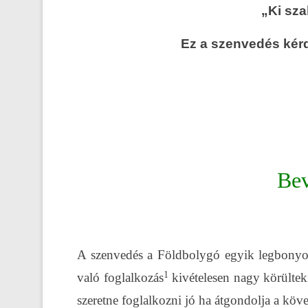
„Ki sz
Ez a szenvedés kér
Bev
A szenvedés a Földbolygó egyik legbonyolu
1
való foglalkozás
kivételesen nagy körülteki
szeretne foglalkozni jó ha átgondolja a köv