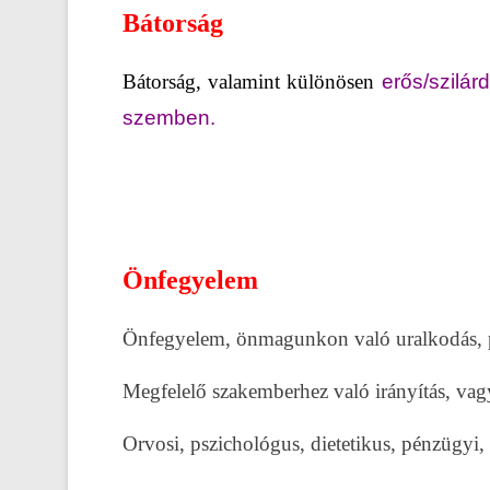
Bátorság
Bátorság, valamint különösen
erős/szilárd
szemben.
Önfegyelem
Önfegyelem, önmagunkon való uralkodás, pl.
Megfelelő szakemberhez való irányítás, va
Orvosi, pszichológus, dietetikus, pénzügyi, s