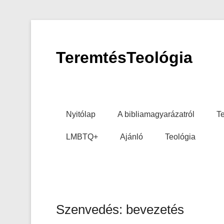
TeremtésTeológia
Primary Menu
Skip to content
Nyitólap
A bibliamagyarázatról
Te
LMBTQ+
Ajánló
Teológia
Szenvedés: bevezetés