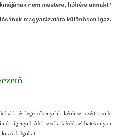
akmájának nem mestere, hóhéra annak!”
désének magyarázatára különösen igaz.
ezető
ltabb és legérzékenyebb kérdése, ezért a vele
ntést igényel. Aki ezzel a kérdéssel hatékonyan
etkező dolgokat.