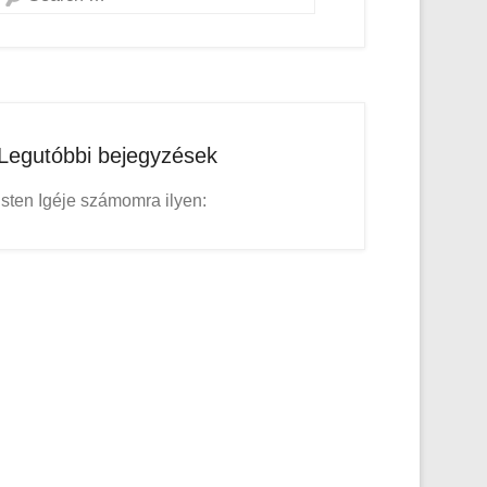
Legutóbbi bejegyzések
Isten Igéje számomra ilyen: