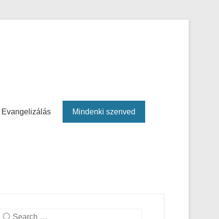
Evangelizálás
Mindenki szenved
Search