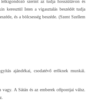
k lelkigondozó szerint az tudja hosszútávon és
in keresztül Isten a vigasztalás beszédét tudja
eszéde, és a bölcsesség beszéde. (Szent Szellem
ógyítás ajándékai, csodatévő erőknek munkái.
vagy. A Sátán és az emberek célpontjai válsz.
z.