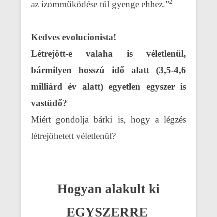
2
az izomműködése túl gyenge ehhez.”
Kedves evolucionista!
Létrejött-e valaha is véletlenül,
bármilyen hosszú idő alatt (3,5-4,6
milliárd év alatt) egyetlen egyszer is
vastüdő?
Miért gondolja bárki is, hogy a légzés
létrejöhetett véletlenül?
Hogyan alakult ki
EGYSZERRE