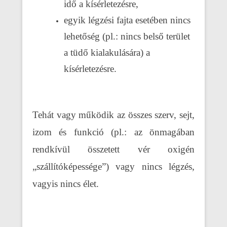
idő a kísérletezésre,
egyik légzési fajta esetében nincs
lehetőség (pl.: nincs belső terület
a tüdő kialakulására) a
kísérletezésre.
Tehát vagy működik az összes szerv, sejt,
izom és funkció (pl.: az önmagában
rendkívül összetett vér oxigén
„szállítóképessége”) vagy nincs légzés,
vagyis nincs élet.