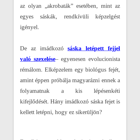
az olyan „akrobaták” esetében, mint az
egyes sáskák, rendkívüli képzelgést
igényel.
De az imádkozó
sáska letépett fejjel
való szexelése
– egyenesen evolucionista
rémálom. Elképzelem egy biológus fejét,
amint éppen próbálja magyarázni ennek a
folyamatnak a kis lépésenkéti
kifejlődését. Hány imádkozó sáska fejet is
kellett letépni, hogy ez sikerüljön?