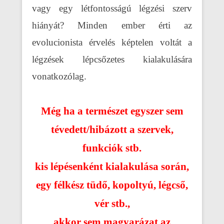
vagy egy létfontosságú légzési szerv
hiányát? Minden ember érti az
evolucionista érvelés képtelen voltát a
légzések lépcsőzetes kialakulására
vonatkozólag.
Még ha a természet egyszer sem
tévedett/hibázott a szervek,
funkciók stb.
kis lépésenként kialakulása során,
egy félkész tüdő, kopoltyú, légcső,
vér stb.,
akkor sem magyarázat az