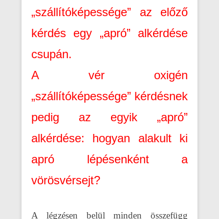
„szállítóképessége” az előző
kérdés egy „apró” alkérdése
csupán.
A vér oxigén
„szállítóképessége” kérdésnek
pedig az egyik „apró”
alkérdése: hogyan alakult ki
apró lépésenként a
vörösvérsejt?
A légzésen belül minden összefügg