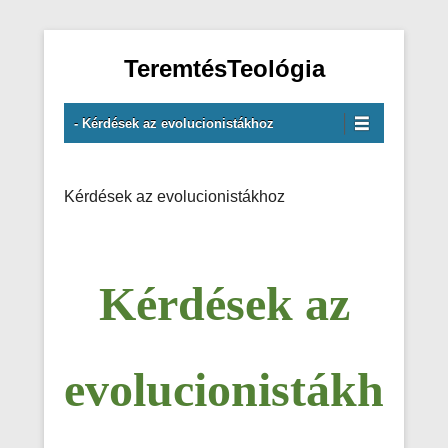
TeremtésTeológia
Primary Menu
Skip to content
- Kérdések az evolucionistákhoz
Kérdések az evolucionistákhoz
Kérdések az
evolucionistákh