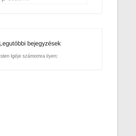
Legutóbbi bejegyzések
Isten Igéje számomra ilyen: