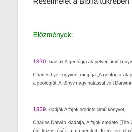
Réselmélet a Biblia tükrében
Előzmények:
1830.
kiadják A geológia alapelvei című könyv
Charles Lyell ügyvéd, megírja „A geológia alap
a geológiát. A könyv nagy hatással volt Darwinr
1859
. kiadják A fajok eredete című könyvet.
Charles Darwin kiadatja, A fajok eredete (The
élő közös ősét, a progenitort, Isten teremtmé