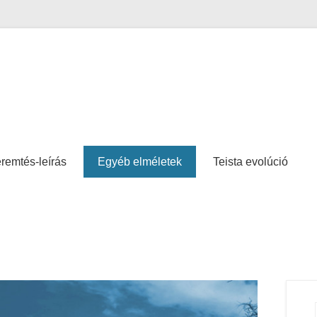
remtés-leírás
Egyéb elméletek
Teista evolúció