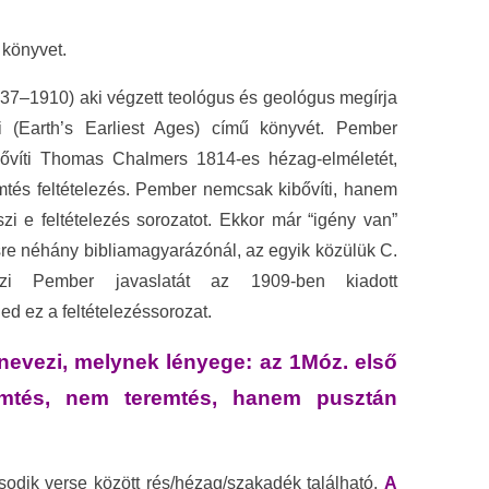
 könyvet.
7–1910) aki végzett teológus és geológus megírja
i (Earth’s Earliest Ages) című könyvét. Pember
ővíti Thomas Chalmers 1814-es hézag-elméletét,
emtés feltételezés. Pember nemcsak kibővíti, hanem
szi e feltételezés sorozatot. Ekkor már “igény van”
ésre néhány bibliamagyarázónál, az egyik közülük C.
szi Pember javaslatát az 1909-ben kiadott
ed ez a feltételezéssorozat.
nevezi, melynek lényege: az 1Móz. első
remtés, nem teremtés, hanem pusztán
sodik verse között rés/hézag/szakadék található.
A