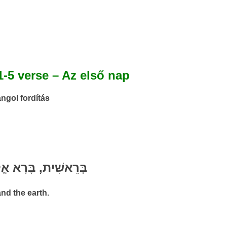
1-5 verse – Az első nap
ngol fordítás
בְּרֵאשִׁית, בָּרָא אֱלֹ
nd the earth.