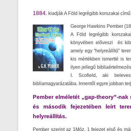
1884.
kiadják A Föld legrégibb korszakai című
George Hawkins Pember (183
A Föld legrégibb korszaka
könyvében előveszi és kib
amely egy “helyreállító” ter
kis mértékben ismertté is te
ilyen jellegű bibliaértelmez
I. Scofield, aki beleve
bibliamagyarázatába. Innentől egyre jobban terj
Pember elméletét „gap-theory”-nak 
és második fejezetében leírt te
helyreállítás.
Pember szerint az 1Móz. 1 fejezet első és má