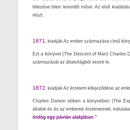
létezése Isten teremtői műve. Az első kiadásba
részt.
1871
. kiadják Az ember származása című köny
Ezt a könyvet (The Descent of Man) Charles D
származását az állatvilágból vezeti le.
1872
. kiadják Az érzelem kifejeződése az embe
Charles Darwin ebben a könyvében (The Exp
állatok és és az emberek érzelmeinek, indulatain
ördög egy pávián alakjában.”