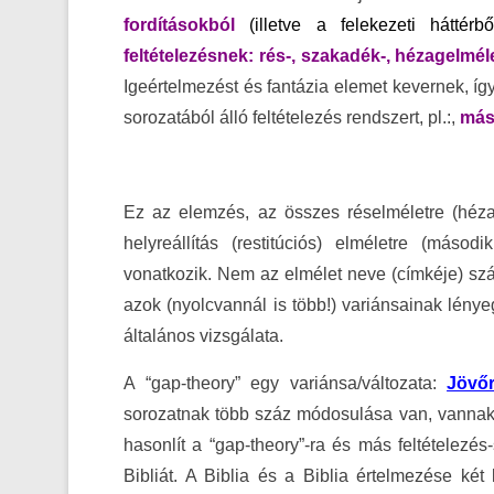
fordításokból
(illetve a felekezeti háttérbő
feltételezésnek: rés-, szakadék-, hézagelméle
Igeértelmezést és fantázia elemet kevernek, íg
sorozatából álló feltételezés rendszert, pl.:,
máso
Ez az elemzés, az összes réselméletre (hézag
helyreállítás (restitúciós) elméletre (második 
vonatkozik. Nem az elmélet neve (címkéje) szá
azok (nyolcvannál is több!) variánsainak lénye
általános vizsgálata.
A “gap-theory” egy variánsa/változata:
Jövő
sorozatnak több száz módosulása van, vannak
hasonlít a “gap-theory”-ra és más feltételezés
Bibliát. A Biblia és a Biblia értelmezése két