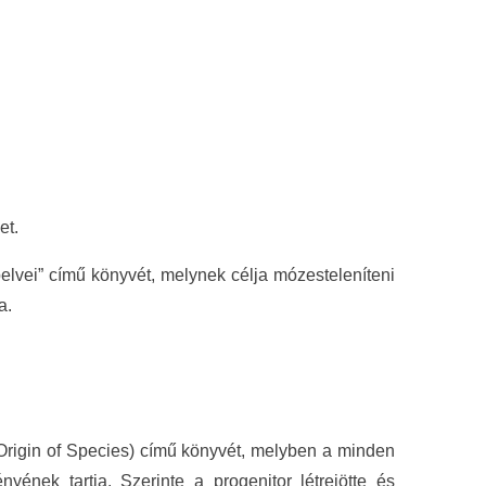
et.
elvei” című könyvét, melynek célja mózesteleníteni
a.
 Origin of Species) című könyvét, melyben a minden
nyének tartja. Szerinte a progenitor létrejötte és