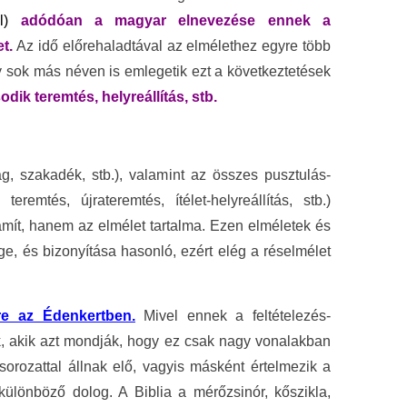
l)
adódóan a magyar elnevezése ennek a
t.
Az idő előrehaladtával az elmélethez egyre több
y sok más néven is emlegetik ezt a következtetések
dik teremtés, helyreállítás, stb.
, szakadék, stb.), valamint az összes pusztulás-
teremtés, újrateremtés, ítélet-helyreállítás, stb.)
mít, hanem az elmélet tartalma. Ezen elméletek és
ge, és bizonyítása hasonló, ezért elég a réselmélet
re az Édenkertben.
Mivel ennek a feltételezés-
, akik azt mondják, hogy ez csak nagy vonalakban
-sorozattal állnak elő, vagyis másként értelmezik a
 különböző dolog. A Biblia a mérőzsinór, kőszikla,