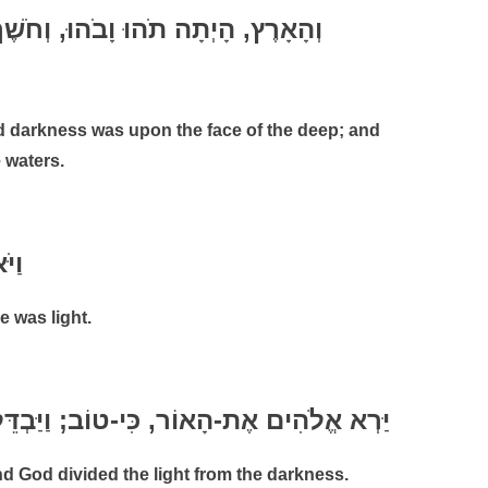
d darkness was upon the face of the deep; and
e waters.
וַי
e was light.
יַּרְא אֱלֹהִים אֶת-הָאוֹר, כִּי-טוֹב; וַיַּבְ. .
nd God divided the light from the darkness.