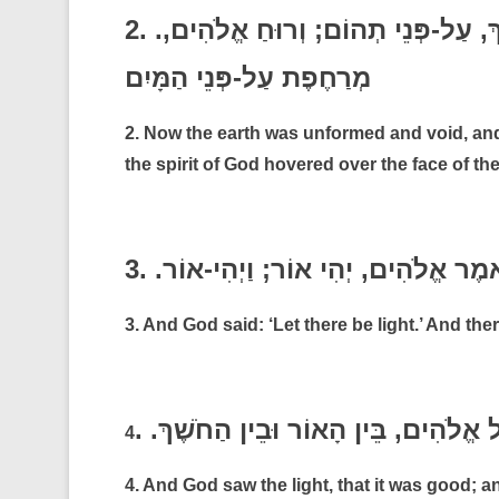
2. .וְהָאָרֶץ, הָיְתָה תֹהוּ וָבֹהוּ, וְחֹשֶׁךְ, עַל-פְּנֵי תְהוֹם; וְרוּחַ אֱלֹהִים,
מְרַחֶפֶת עַל-פְּנֵי הַמָּיִם
2. Now the earth was unformed and void, an
the spirit of God hovered over the face of th
ֹּאמֶר אֱלֹהִים, יְהִי אוֹר; וַיְהִי-אוֹר. .3
3. And God said: ‘Let there be light.’ And ther
דֵּל אֱלֹהִים, בֵּין הָאוֹר וּבֵין הַחֹשֶׁךְ
4
4. And God saw the light, that it was good; a