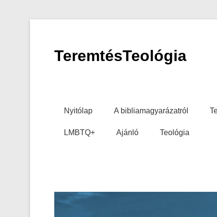
TeremtésTeológia
Primary Menu
Skip to content
Nyitólap
A bibliamagyarázatról
Te
LMBTQ+
Ajánló
Teológia