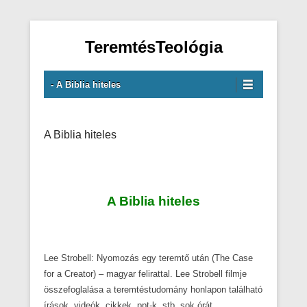
TeremtésTeológia
Primary Menu
Skip to content
- A Biblia hiteles
A Biblia hiteles
A Biblia hiteles
Lee Strobell: Nyomozás egy teremtő után (The Case
for a Creator) – magyar felirattal. Lee Strobell filmje
összefoglalása a teremtéstudomány honlapon található
írások, videók, cikkek, ppt-k, stb. sok órát