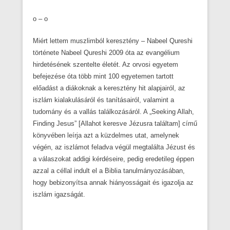
o – o
Miért lettem muszlimból keresztény – Nabeel Qureshi
története Nabeel Qureshi 2009 óta az evangélium
hirdetésének szentelte életét. Az orvosi egyetem
befejezése óta több mint 100 egyetemen tartott
előadást a diákoknak a keresztény hit alapjairól, az
iszlám kialakulásáról és tanításairól, valamint a
tudomány és a vallás találkozásáról. A „Seeking Allah,
Finding Jesus” [Allahot keresve Jézusra találtam] című
könyvében leírja azt a küzdelmes utat, amelynek
végén, az iszlámot feladva végül megtalálta Jézust és
a válaszokat addigi kérdéseire, pedig eredetileg éppen
azzal a céllal indult el a Biblia tanulmányozásában,
hogy bebizonyítsa annak hiányosságait és igazolja az
iszlám igazságát.